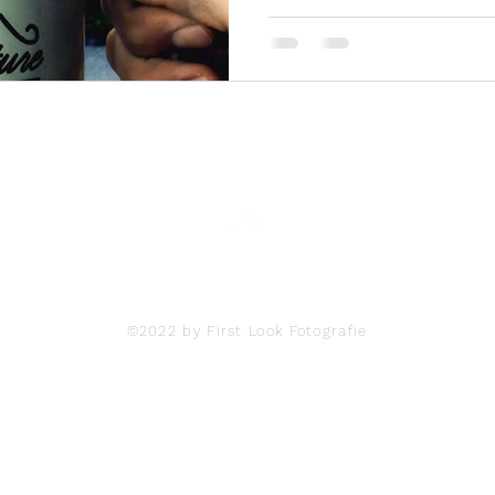
Back to Top
©2022 by First Look Fotografie