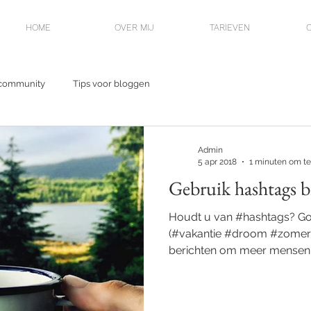
HOME
OVER MIJ
TARIEVEN
community
Tips voor bloggen
Admin
5 apr 2018
1 minuten om te
Gebruik hashtags b
Houdt u van #hashtags? Go
(#vakantie #droom #zomer
berichten om meer mensen t