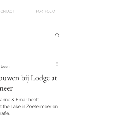
CONTACT
PORTFOLIO
 lezen
ouwen bij Lodge at
meer
 Sanne & Emar heeft
t the Lake in Zoetermeer en
fie...