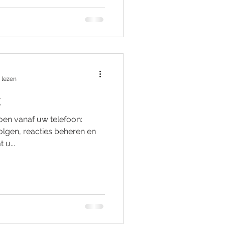
 lezen
g
oen vanaf uw telefoon:
volgen, reacties beheren en
 u...